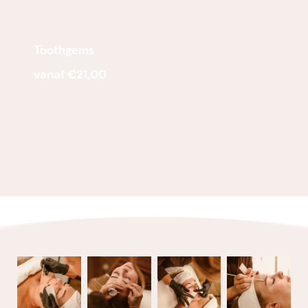
Toothgems
vanaf €21,00