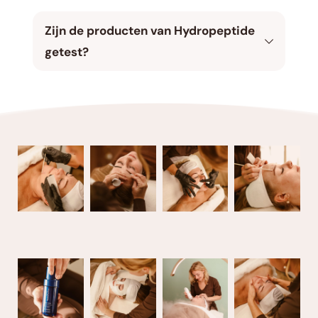
producten erg belangrijk is. Zo geef je 2 x per 
Ja, na één gezichtsbehandeling met 
dag precies wat je huid nodig heeft wat zorgt 
HydroPeptide kun je vaak al direct resultaat 
Zijn de producten van Hydropeptide 
voor een blijvend en verbeterd resultaat. 
zien en voelen. Klanten ervaren vaak een 
getest? 
verbeterde huidtextuur, hydratatie en een 
gezondere teint na slecht één behandeling. De 
De producten van Hydropeptide zijn 
langdurige voordelen worden echter vaak na 
ontwikkeld door genetici met de kracht van 
meerdere behandelingen merkbaar, tevens is 
gepatenteerde peptidetechnologie. Tevens 
het belangrijk om de huid thuis ook juist te 
zijn zij getest door verschillende instituten 
verzorgen voor een optimaal resultaat. Tijdens 
wereldwijd en ondersteund door epigenetisch 
en behandeling zou onze professional hier 
onderzoek, waarbij de functie van de huid op 
meer advies en informatie over geven. 
cellulair niveau wordt verbeterd en veel verder 
gaat dan alleen het huidoppervlakte.