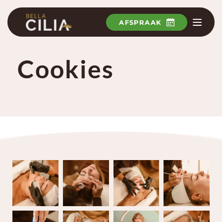
Ga
naar
de
AFSPRAAK
inhoud
Cookies 