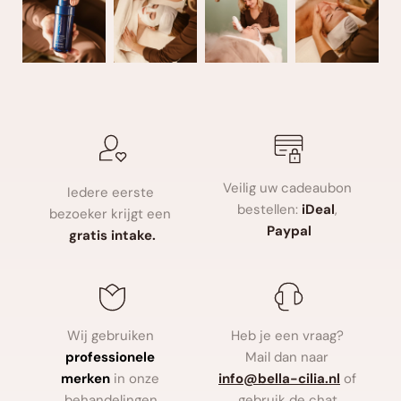
Veilig uw cadeaubon 
Iedere eerste 
bestellen: 
iDeal
, 
bezoeker krijgt een 
Paypal
gratis intake.
Wij gebruiken
Heb je een vraag? 
professionele 
Mail dan naar
merken
in onze 
info
@bella-cilia.nl
of 
behandelingen.
gebruik de chat.