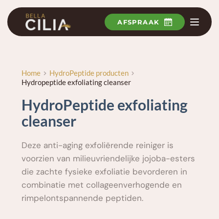
Ga
naar
de
AFSPRAAK
inhoud
Home
HydroPeptide producten
Hydropeptide exfoliating cleanser
HydroPeptide exfoliating 
cleanser
Deze anti-aging exfoliërende reiniger is 
voorzien van milieuvriendelijke jojoba-esters 
die zachte fysieke exfoliatie bevorderen in 
combinatie met collageenverhogende en 
rimpelontspannende peptiden.