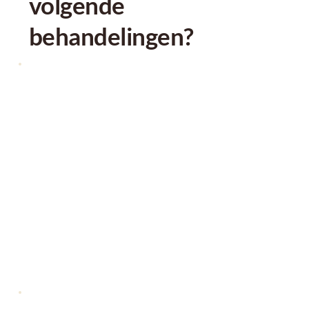
volgende 
behandelingen?
Wimper Extensions
vanaf €62,00