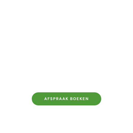
nden bleken
Toothgems
naf €30,00
vanaf €21,00
AFSPRAAK BOEKEN