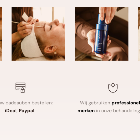
anti-agingmerken hoort.
Veilig uw cadeaubon bestellen: 
Wij gebruiken
professionel
iDeal
, 
Paypal
merken
in onze behandeling