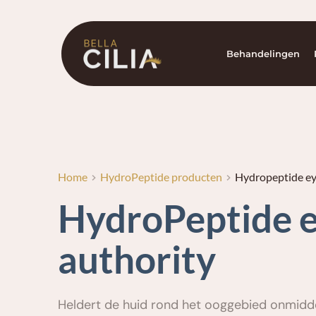
Ga
naar
de
inhoud
Behandelingen
Home
HydroPeptide producten
Hydropeptide ey
HydroPeptide e
authority
Heldert de huid rond het ooggebied onmidde